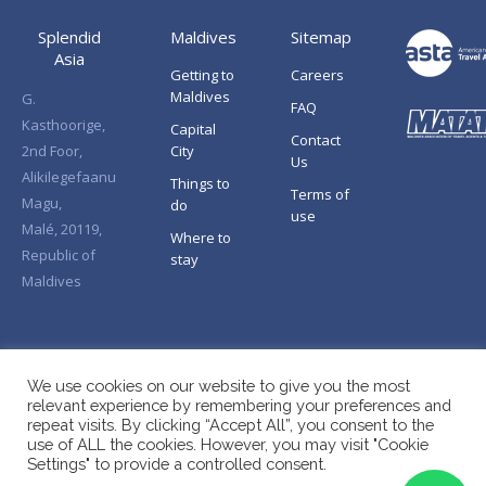
Splendid
Maldives
Sitemap
Asia
Getting to
Careers
Maldives
G.
FAQ
Kasthoorige,
Capital
Contact
2nd Foor,
City
Us
Alikilegefaanu
Things to
Terms of
Magu,
do
use
Malé, 20119,
Where to
Republic of
stay
Maldives
We use cookies on our website to give you the most
relevant experience by remembering your preferences and
repeat visits. By clicking “Accept All”, you consent to the
use of ALL the cookies. However, you may visit "Cookie
Settings" to provide a controlled consent.